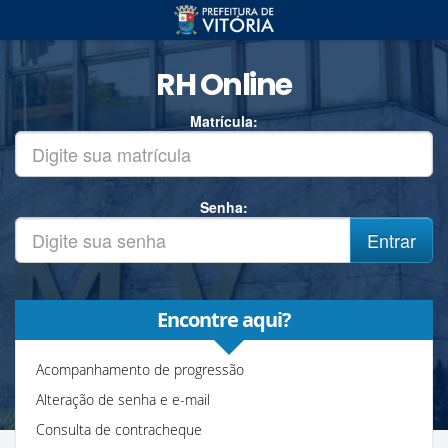
RH Online
Matrícula:
Senha:
Encontre aqui?
Acompanhamento de progressão
Alteração de senha e e-mail
Consulta de contracheque